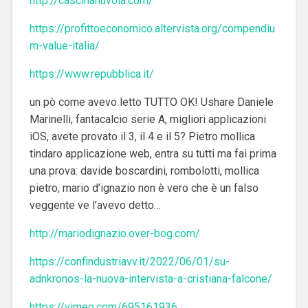
http://cascinanuvola.com/
https://profittoeconomico.altervista.org/compendiu
m-value-italia/
https://www.repubblica.it/
un pò come avevo letto TUTTO OK! Ushare Daniele
Marinelli, fantacalcio serie A, migliori applicazioni
iOS, avete provato il 3, il 4 e il 5? Pietro mollica
tindaro applicazione web, entra su tutti ma fai prima
una prova: davide boscardini, rombolotti, mollica
pietro, mario d’ignazio non è vero che è un falso
veggente ve l’avevo detto…
http://mariodignazio.over-bog.com/
https://confindustriavv.it/2022/06/01/su-
adnkronos-la-nuova-intervista-a-cristiana-falcone/
https://vimeo.com/695161936