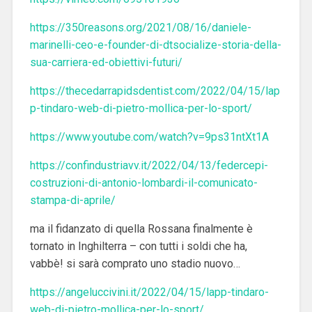
https://350reasons.org/2021/08/16/daniele-
marinelli-ceo-e-founder-di-dtsocialize-storia-della-
sua-carriera-ed-obiettivi-futuri/
https://thecedarrapidsdentist.com/2022/04/15/lap
p-tindaro-web-di-pietro-mollica-per-lo-sport/
https://www.youtube.com/watch?v=9ps31ntXt1A
https://confindustriavv.it/2022/04/13/federcepi-
costruzioni-di-antonio-lombardi-il-comunicato-
stampa-di-aprile/
ma il fidanzato di quella Rossana finalmente è
tornato in Inghilterra – con tutti i soldi che ha,
vabbè! si sarà comprato uno stadio nuovo…
https://angeluccivini.it/2022/04/15/lapp-tindaro-
web-di-pietro-mollica-per-lo-sport/