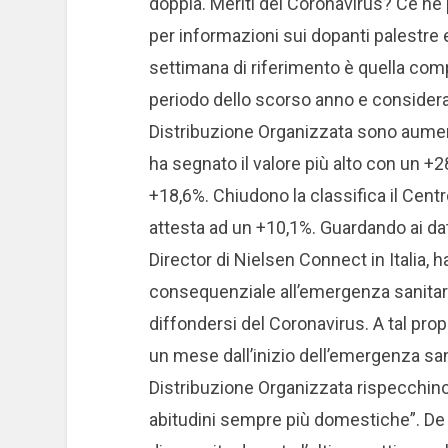
doppia. Meriti del Coronavirus? Ce ne p
per informazioni sui dopanti palestre e
settimana di riferimento è quella compr
periodo dello scorso anno e consideran
Distribuzione Organizzata sono aumenta
ha segnato il valore più alto con un +2
+18,6%. Chiudono la classifica il Centr
attesta ad un +10,1%. Guardando ai dat
Director di Nielsen Connect in Italia, h
consequenziale all’emergenza sanitaria
diffondersi del Coronavirus. A tal prop
un mese dall’inizio dell’emergenza san
Distribuzione Organizzata rispecchino l
abitudini sempre più domestiche”. De C