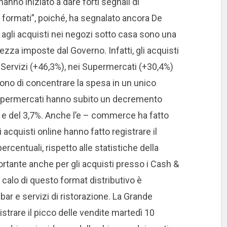
anno iniziato a dare forti segnali di
i formati”, poiché, ha segnalato ancora De
e agli acquisti nei negozi sotto casa sono una
rezza imposte dal Governo. Infatti, gli acquisti
 Servizi (+46,3%), nei Supermercati (+30,4%)
lgono di concentrare la spesa in un unico
e Ipermercati hanno subito un decremento
 e del 3,7%. Anche l’e – commerce ha fatto
i acquisti online hanno fatto registrare il
rcentuali, rispetto alle statistiche della
tante anche per gli acquisti presso i Cash &
 calo di questo format distributivo è
bar e servizi di ristorazione. La Grande
strare il picco delle vendite martedì 10