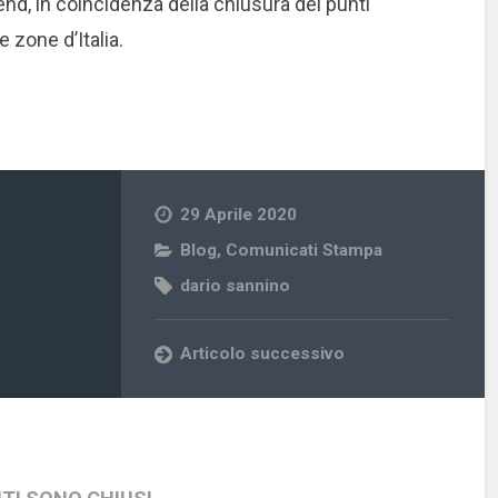
nd, in coincidenza della chiusura dei punti
 zone d’Italia.
29 Aprile 2020
Blog
,
Comunicati Stampa
dario sannino
Articolo successivo