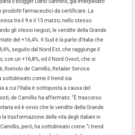
arla il blogger Dario Sannino, già interpellato
 prodotti farmaceutici da certificare. La
esa tra il 9 e il 15 marzo; nello stesso
do gli stessi negozi, le vendite della Grande
te del +16,4%. Il Sud è la parte d’Italia che
8,4%, seguito dal Nord Est, che raggiunge il
o, con un +16,8%, ed il Nord Ovest, che si
i, Romolo de Camillis, Retailer Service
a sottolineato come il trend sia
 a cui l’Italia è sottoposta a causa del
osti, de Camillis ha affermato: “È trascorso
itaria ed è ovvio che le vendite della Grande
a trasformazione della vita degli italiani in
amillis, però, ha sottolineato come “i trend